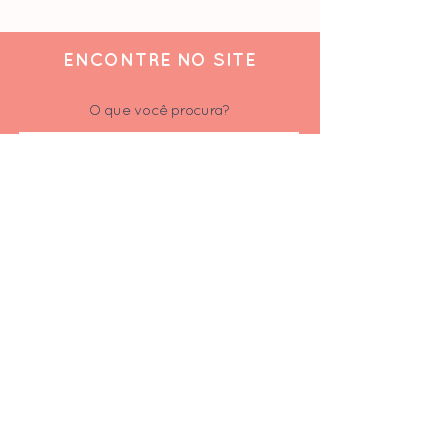
ENCONTRE NO SITE
O que você procura?
ACOMPANHE
Siga-nos nas redes sociais
Inscrever-se