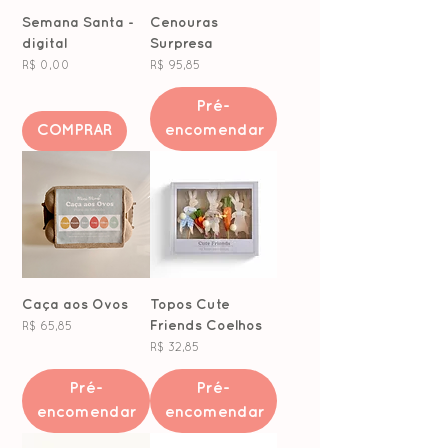
Semana Santa -
Cenouras
digital
Surpresa
Preço
Preço
R$ 0,00
R$ 95,85
Pré-
COMPRAR
encomendar
Caça aos Ovos
Topos Cute
Friends Coelhos
Preço
R$ 65,85
Preço
R$ 32,85
Pré-
Pré-
encomendar
encomendar