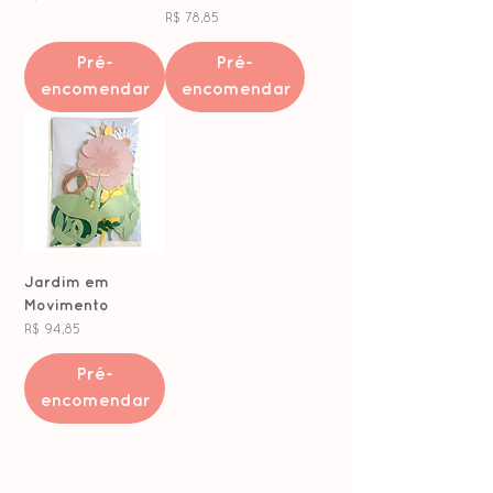
Preço
R$ 78,85
Pré-
Pré-
encomendar
encomendar
Jardim em
Movimento
Preço
R$ 94,85
Pré-
encomendar