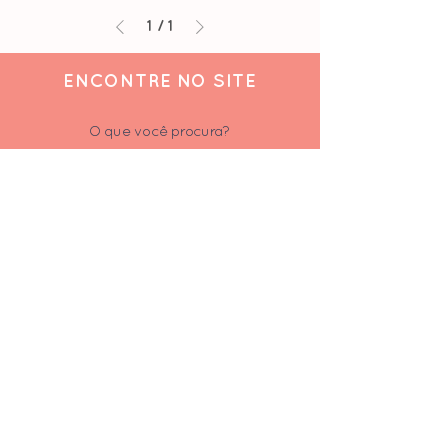
1
/
1
ENCONTRE NO SITE
O que você procura?
ACOMPANHE
Siga-nos nas redes sociais
Inscrever-se