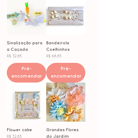
Sinalização para
Bandeirola
a Caçada
Coelhinhos
Preço
Preço
R$ 32,85
R$ 68,85
Pré-
Pré-
encomendar
encomendar
Flower cake
Grandes Flores
do Jardim
Preço
R$ 32,85