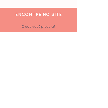
ENCONTRE NO SITE
O que você procura?
ACOMPANHE
Siga-nos nas redes sociais
Inscrever-se