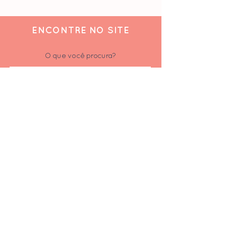
ENCONTRE NO SITE
O que você procura?
ACOMPANHE
Siga-nos nas redes sociais
Inscrever-se