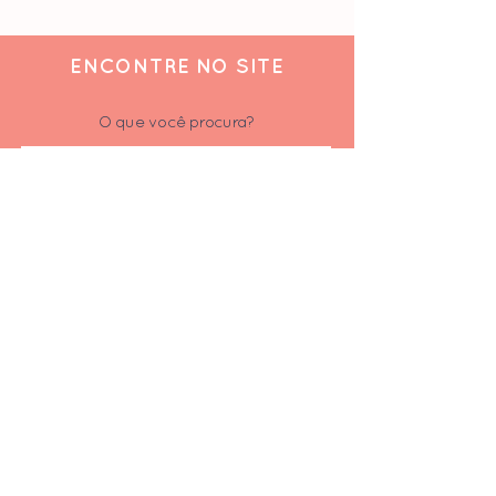
ENCONTRE NO SITE
O que você procura?
ACOMPANHE
Siga-nos nas redes sociais
Inscrever-se