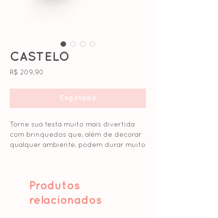
CASTELO
Preço
R$ 209,90
Esgotado
Torne sua festa muito mais divertida
com brinquedos que, além de decorar
qualquer ambiente, podem durar muito
tempo!
Qual criança não adoraria ser um
Produtos
príncipe ou uma princesa de seu
próprio reino? Nosso castelo de
relacionados
papelão é perfeito para seus filhos
soltarem a imaginação além de