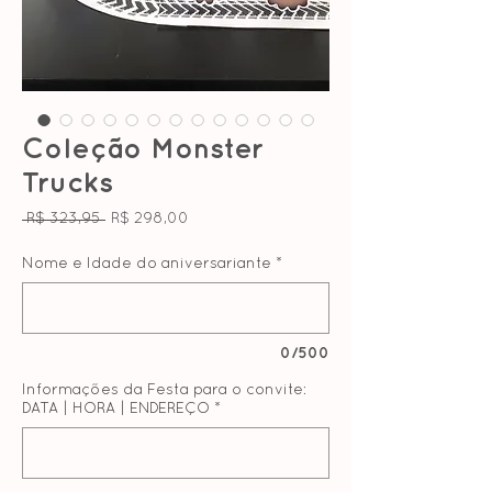
Coleção Monster
Trucks
Preço
Preço
 R$ 323,95 
R$ 298,00
normal
promocional
Nome e Idade do aniversariante
*
0/500
Informações da Festa para o convite:
DATA | HORA | ENDEREÇO
*