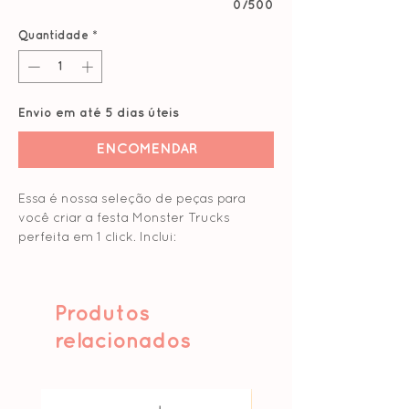
0/500
Quantidade
*
Envio em até 5 dias úteis
ENCOMENDAR
Essa é nossa seleção de peças para
você criar a festa Monster Trucks
perfeita em 1 click. Inclui:
Convite Digital
Trucks para decorar a Mesa
Produtos
Pista com marcas de pneus
12 topos para doces
relacionados
6 Bandeiras quadriculadas
Topo Bolo com vela
20 Forminhas Pompons Azul marinho