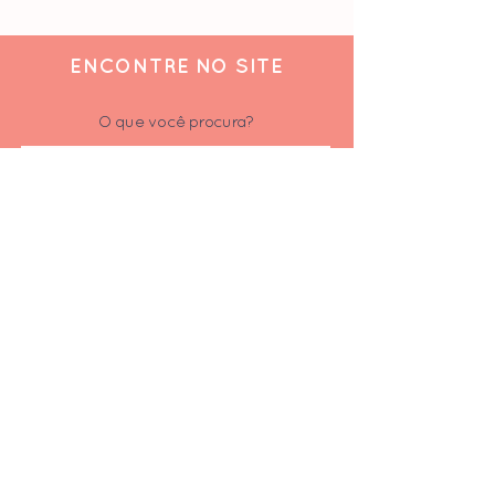
ENCONTRE NO SITE
O que você procura?
ACOMPANHE
Siga-nos nas redes sociais
Inscrever-se