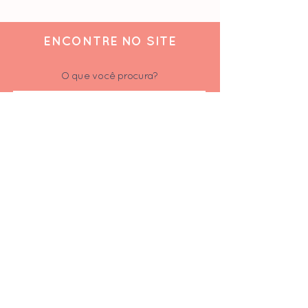
ENCONTRE NO SITE
O que você procura?
ACOMPANHE
Siga-nos nas redes sociais
Inscrever-se