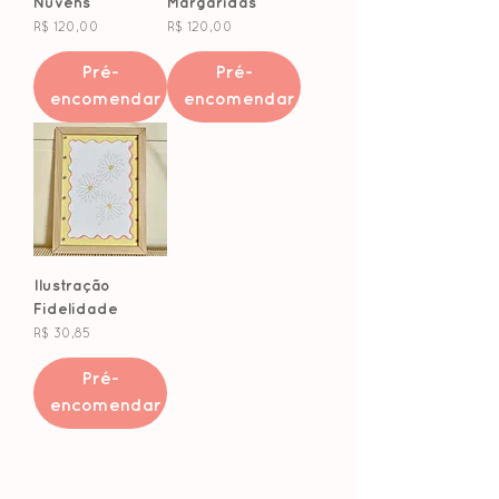
Nuvens
Margaridas
Preço
Preço
R$ 120,00
R$ 120,00
Pré-
Pré-
encomendar
encomendar
Ilustração
Fidelidade
Preço
R$ 30,85
Pré-
encomendar