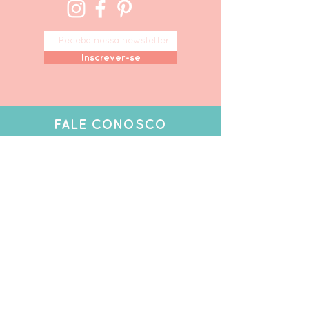
Inscrever-se
F
ALE CONOSCO
+55 11 96164 0306
ola@minimimofestas.co
m
Tire suas dúvidas
FAQ
,
Políticas da Loja
,
Privacidade
ONDE ESTAMOS