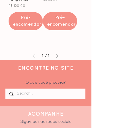
R$ 30,85
Preço
R$ 120,00
Pré-
Pré-
encomendar
encomendar
1
/
1
ENCONTRE NO SITE
O que você procura?
ACOMPANHE
Siga-nos nas redes sociais