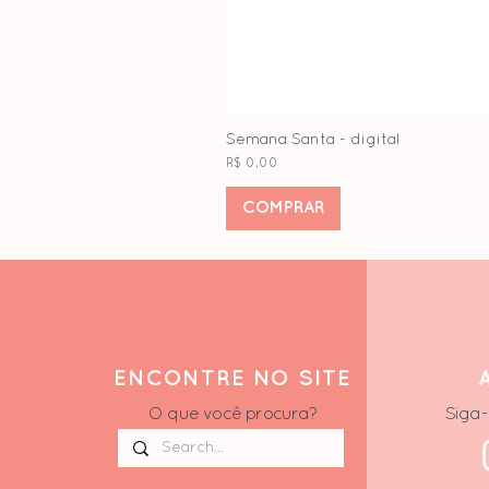
Semana Santa - digital
Preço
R$ 0,00
COMPRAR
ENCONTRE NO SITE
O que você procura?
Siga-