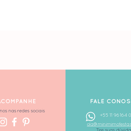
ACOMPANHE
F
ALE CONO
nos nas redes sociais
+55 11 96164 
ola@minimimofesta
Tire suas dúvida