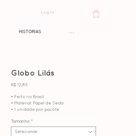
Log in
HISTÓRIAS
. . .
Globo Lilás
Preço
R$ 12,85
• Feito no Brasil
• Material: Papel de Seda
• 1 unidade por pacote
• Eco-friendly
Tamanho
*
• Reutilizável
Selecionar