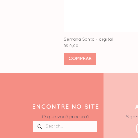
Semana Santa - digital
Preço
R$ 0,00
COMPRAR
ENCONTRE NO SITE
O que você procura?
Siga-