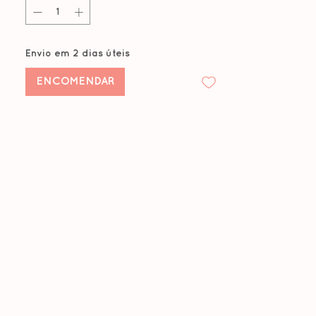
Tamanho
3,5cm de base
Envio em 2 dias úteis
ENCOMENDAR