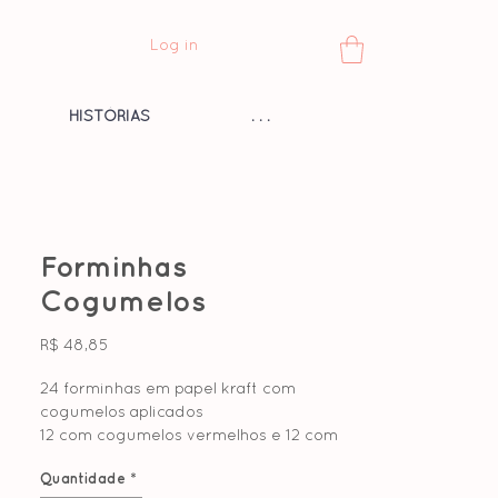
Log in
HISTÓRIAS
. . .
Forminhas
Cogumelos
Preço
R$ 48,85
24 forminhas em papel kraft com
cogumelos aplicados
12 com cogumelos vermelhos e 12 com
cogumelos bege
Quantidade
*