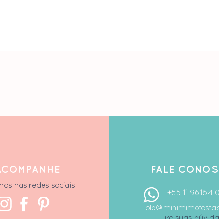
ACOMPANHE
F
ALE CONO
nos nas redes sociais
+55 11 96164 
ola@minimimofesta
Tire suas dúvida