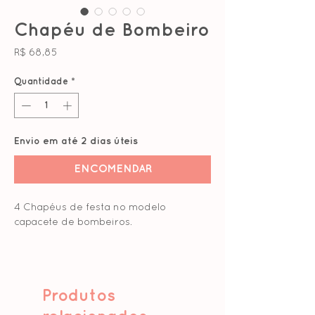
Chapéu de Bombeiro
Preço
R$ 68,85
Quantidade
*
Envio em até 2 dias úteis
ENCOMENDAR
4 Chapéus de festa no modelo
capacete de bombeiros.
Feitos com papel 230g com massa
colorida, finalizado com adesivo
holográfico metálico e elástico
Produtos
prateado grosso, confortável ao vestir.