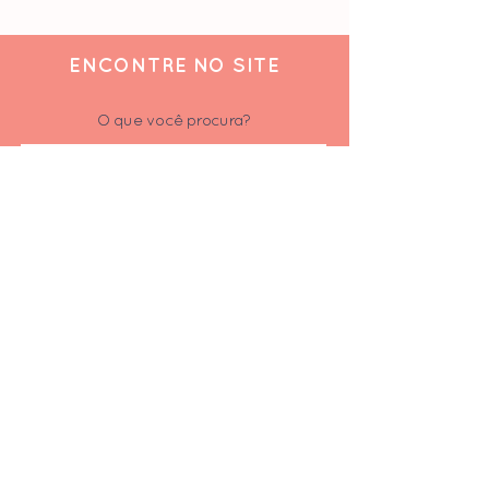
ENCONTRE NO SITE
O que você procura?
ACOMPANHE
Siga-nos nas redes sociais
Inscrever-se