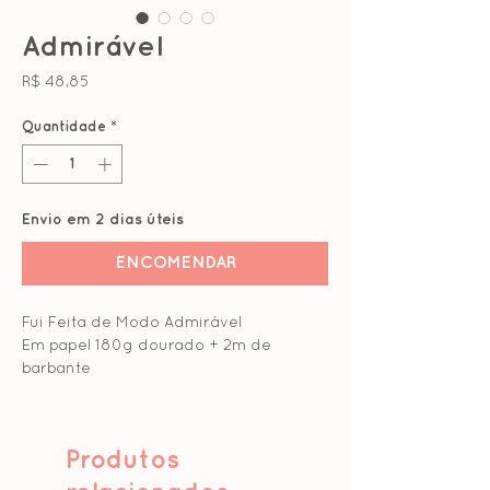
Admirável
Preço
R$ 48,85
Quantidade
*
Envio em 2 dias úteis
ENCOMENDAR
Fui Feita de Modo Admirável
Em papel 180g dourado + 2m de
barbante
Inspirada pelo Salmo 139, no versículo
114, onde a palavra de Deus descreve o
Produtos
modo como o Criador nos fez dentro
do ventre das nossas mães, de modo