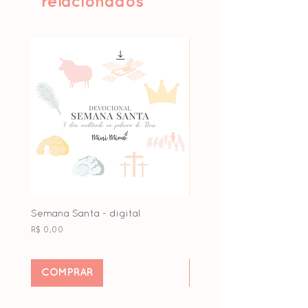
relacionados
maravilhoso e admirável.
Semana Santa - digital
Topo Fadas
Preço
Preço
R$ 0,00
R$ 32,85
COMPRAR
Pré-encomendar