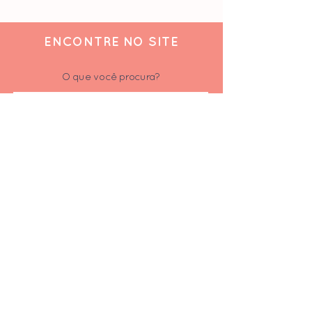
ENCONTRE NO SITE
O que você procura?
ACOMPANHE
Siga-nos nas redes sociais
Inscrever-se