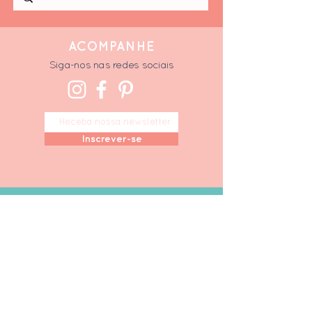
ACOMPANHE
Siga-nos nas redes sociais
Inscrever-se
F
ALE CONOSCO
+55 11 96164 0306
ola@minimimofestas.co
m
Tire suas dúvidas