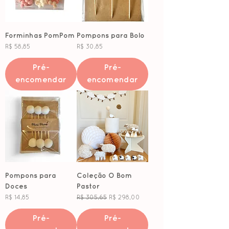
Forminhas PomPom
Pompons para Bolo
Preço
Preço
R$ 58,85
R$ 30,85
Pré-
Pré-
encomendar
encomendar
Pompons para
Coleção O Bom
Doces
Pastor
Preço
Preço normal
Preço promocional
R$ 14,85
R$ 305,65
R$ 298,00
Pré-
Pré-