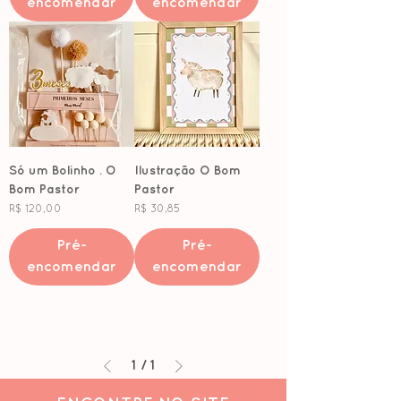
encomendar
encomendar
Só um Bolinho . O
Ilustração O Bom
Bom Pastor
Pastor
Preço
Preço
R$ 120,00
R$ 30,85
Pré-
Pré-
encomendar
encomendar
1
/
1