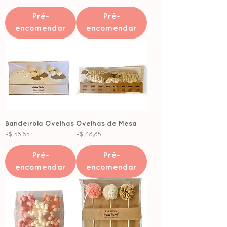
Pré-
Pré-
encomendar
encomendar
Bandeirola Ovelhas
Ovelhas de Mesa
Preço
Preço
R$ 58,85
R$ 48,85
Pré-
Pré-
encomendar
encomendar